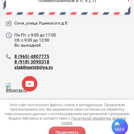
поименованным в п. 4.2.1)
Спасибо ребятам! Полностью
оборудовали мою загородную
Сочи, улица Ушинского д.8
недвижимость системой умный дом. Все
работает четко и без сбоев! Благодарю!
Пн-Пт: с 9:00 до 17:00
Сб: с 9:00 до 12:00
Вс: выходной
8 (965) 4807775
8 (918) 3090318
stabilnostsb@ya.ru
Copyright © 2007 - 2026 Стабильность-ЛТД (ИП Богданов
Этот сайт использует файлы cookie и метаданные. Продолжая
просматривать его, Вы выражаете свое согласие на обработку
С.А.)
персональных данных с использованием метрической программы
Политика конфиденциальности
Яндекс.Метрика в соответствии с
Политикой обработки файлов
cookie
Продолжить