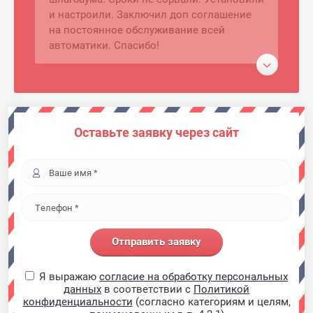
и настроили. Заключил доп соглашение
на постоянное обслуживание всей
автоматики. Спасибо!
Лариса
В моей стоматологической клинике
Оставьте заявку через сайт
произвели замену старого
видеонаблюдения на более современно.
Также были установлены рольставни для
полной безопасности. Приехали,
померили, согласовали оборудование,
быстро поставили. Клинику закрывать не
пришлось. Хорошие специалисты!
Отправить заявку
Советую.
Я выражаю
согласие на обработку персональных
данных
в соответствии с
Политикой
Матвей Андреевич
конфиденциальности
(согласно категориям и целям,